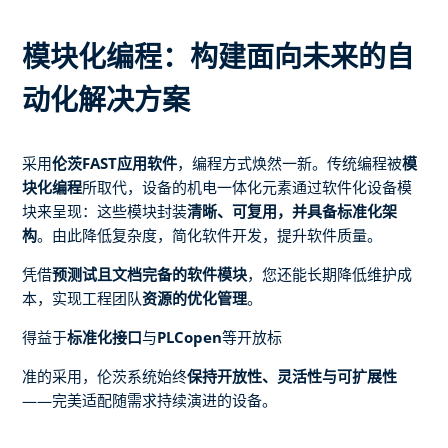
模块化编程：构建面向未来的自
动化解决方案
采用
伦茨FAST应用软件
，编程方式焕然一新。传统编程被
模
块化编程
所取代，设备的机电一体化元素通过软件化设备模
块来呈现：这些模块封装
清晰、可复用，并具备标准化架
构
。由此降低复杂度，简化软件开发，提升软件质量。
凭借
预测试且文档完备的软件模块
，您还能长期降低维护成
本，实现工程团队
资源的优化管理
。
得益于
标准化接口
与
PLCopen
等开放标
准的采用，伦茨系统始终
保持开放性、灵活性与可扩展性
——完美适配随需求持续演进的设备。